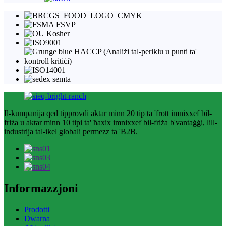
Il-kumpanija qed tipprovdi aktar minn 20 tip ta 'frott imnixxef bil-
friża u aktar minn 10 tipi ta' ħaxix imnixxef bil-friża b'vantaġġi, lill-
industrija tal-ikel globali permezz ta 'B2B.
Informazzjoni
Prodotti
Dwarna