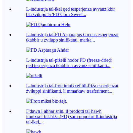
L-industrija tal-ikel qed tesperjenza avvanz kbir
bl-iżvilupp ta 'FD Corn Sweet...
L-industrija tal-FD Asparagus Greens esperjenzat
tkabbir u żvilupp sinifikanti, marka...
L-industrija tal-piżelli ħodor FD (freeze-dried)
qed tesperjenza tkabbir u avvanz sinifikanti...
L-industrija tal-frott imnixxef bil-friża esperjenzat
żviluppi sinifikanti, li mmarkaw trasferiment...
F'dawn l-aħħar snin, il-prodotti tal-ħawħ
imnixxef bil-friża (FD) saru popolari fl-industrija
tal-ikel,...