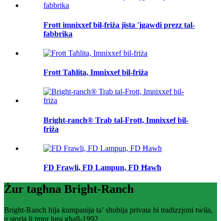
Frott imnixxef bil-friża jista 'jgawdi prezz tal-
fabbrika
Frott Taħlita, Imnixxef bil-friża
Bright-ranch® Trab tal-Frott, Imnixxef bil-
friża
FD Frawli, FD Lampun, FD Ħawħ
Żur tagħna Bright-Ranch
Bright-Ranch hija kumpanija ta’ sħubija privata bi tradizzjoni twila,
u storja li tmur lura għall-1992