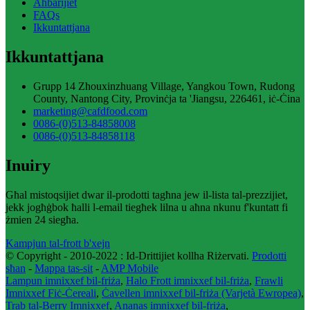
Aħbarijiet
FAQs
Ikkuntattjana
Ikkuntattjana
Grupp 14 Zhouxinzhuang Village, Yangkou Town, Rudong
County, Nantong City, Provinċja ta 'Jiangsu, 226461, iċ-Ċina
marketing@cafdfood.com
0086-(0)513-84858008
0086-(0)513-84858118
Inuiry
Għal mistoqsijiet dwar il-prodotti tagħna jew il-lista tal-prezzijiet,
jekk jogħġbok ħalli l-email tiegħek lilna u aħna nkunu f'kuntatt fi
żmien 24 siegħa.
Kampjun tal-frott b'xejn
© Copyright - 2010-2022 : Id-Drittijiet kollha Riżervati.
Prodotti
sħan
-
Mappa tas-sit
-
AMP Mobile
Lampun imnixxef bil-friża
,
Halo Frott imnixxef bil-friża
,
Frawli
Imnixxef Fiċ-Ċereali
,
Ċavellen imnixxef bil-friża (Varjetà Ewropea)
,
Trab tal-Berry Imnixxef
,
Ananas imnixxef bil-friża
,