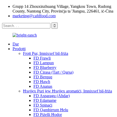
Grupp 14 Zhouxinzhuang Village, Yangkou Town, Rudong
County, Nantong City, Provinċja ta 'Jiangsu, 226461, iċ-Ċina
marketing@cafdfood.com
Dar
Prodotti
Frott Pur, Imnixxef bil-friża
FD Frawli
FD Lampun
FD Blueberry
FD Ċirasa (Tart / Qarsa)
FD Berquq
FD Ħawħ
FD Ananas
Ħxejjex Puri jew Ħxejjex aromatiċi, Imnixxef bil-friża
FD Asparagu (Aħdar)
FD Edamame
FD Spinaċi
FD Qamħirrum Ħelu
FD Piżelli Ħodor