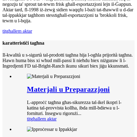
negozju ta' sprout tat-tewm frisk għall-esportazzjoni lejn il-Ġappun.
Aktar tard, fl-1998 iż-żewġ sidien waqqfu l-bażi tat-tħawwil u d-dar
tal-ippakkjar tagħhom stess
s
għall-esportazzjoni ta 'brokkoli frisk,
tewm u l-bqija.
titgħallem aktar
karatteristiċi tagħna
Il-kwalità u s-sigurtà tal-prodotti tagħna hija l-ogħla prijorità tagħna.
Hawn huma biss xi wħud mill-passi li nieħdu biex niżguraw li l-
Ingredjenti FD tal-Bright-Ranch ikunu sikuri biex jiġu kkunsmati.
Materjali u Preparazzjoni
L-approċċ tagħna għas-sikurezza tal-ikel ikopri l-
katina tal-provvista kollha, ibda mill-bdiewa u l-
fornituri. Insegwu rigorużi...
titgħallem aktar