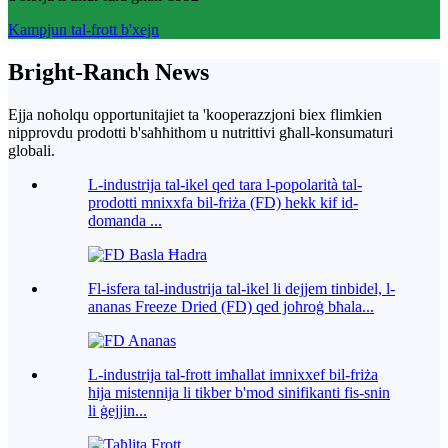
Kampjun tal-frott b'xejn
Bright-Ranch News
Ejja noħolqu opportunitajiet ta 'kooperazzjoni biex flimkien
nipprovdu prodotti b'saħħithom u nutrittivi għall-konsumaturi
globali.
L-industrija tal-ikel qed tara l-popolarità tal-
prodotti mnixxfa bil-friża (FD) hekk kif id-
domanda ...
Fl-isfera tal-industrija tal-ikel li dejjem tinbidel, l-
ananas Freeze Dried (FD) qed joħroġ bħala...
L-industrija tal-frott imħallat imnixxef bil-friża
hija mistennija li tikber b'mod sinifikanti fis-snin
li ġejjin...