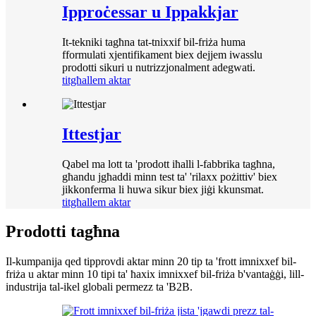
Ipproċessar u Ippakkjar
It-tekniki tagħna tat-tnixxif bil-friża huma
fformulati xjentifikament biex dejjem iwasslu
prodotti sikuri u nutrizzjonalment adegwati.
titgħallem aktar
Ittestjar
Qabel ma lott ta 'prodott iħalli l-fabbrika tagħna,
għandu jgħaddi minn test ta' 'rilaxx pożittiv' biex
jikkonferma li huwa sikur biex jiġi kkunsmat.
titgħallem aktar
Prodotti tagħna
Il-kumpanija qed tipprovdi aktar minn 20 tip ta 'frott imnixxef bil-
friża u aktar minn 10 tipi ta' ħaxix imnixxef bil-friża b'vantaġġi, lill-
industrija tal-ikel globali permezz ta 'B2B.