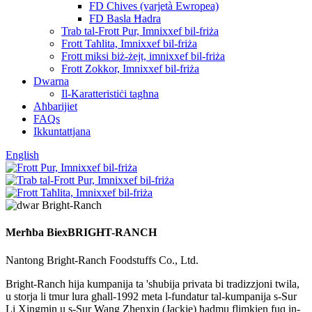
FD Chives (varjetà Ewropea)
FD Basla Ħadra
Trab tal-Frott Pur, Imnixxef bil-friża
Frott Taħlita, Imnixxef bil-friża
Frott miksi biż-żejt, imnixxef bil-friża
Frott Zokkor, Imnixxef bil-friża
Dwarna
Il-Karatteristiċi tagħna
Aħbarijiet
FAQs
Ikkuntattjana
English
Merħba Biex
BRIGHT-RANCH
Nantong Bright-Ranch Foodstuffs Co., Ltd.
Bright-Ranch hija kumpanija ta 'sħubija privata bi tradizzjoni twila,
u storja li tmur lura għall-1992 meta l-fundatur tal-kumpanija s-Sur
Li Xingmin u s-Sur Wang Zhenxin (Jackie) ħadmu flimkien fuq in-