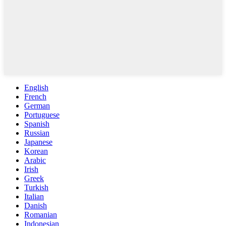
English
French
German
Portuguese
Spanish
Russian
Japanese
Korean
Arabic
Irish
Greek
Turkish
Italian
Danish
Romanian
Indonesian